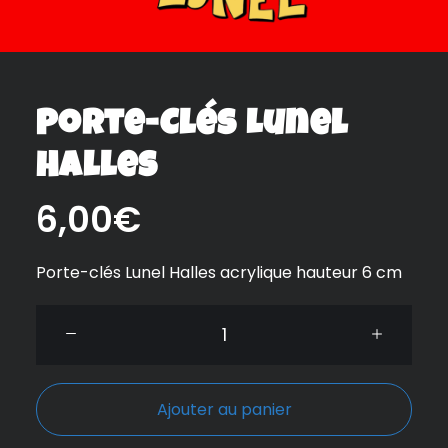
Porte-Clés Lunel
Halles
6,00
€
Porte-clés Lunel Halles acrylique hauteur 6 cm
quantité
de
Porte-
clés
Ajouter au panier
Lunel
Halles