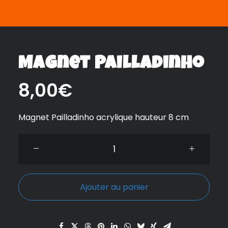
Magnet Pailladinho
8,00
€
Magnet Pailladinho acrylique hauteur 8 cm
quantité
de
Magnet
Pailladinho
Ajouter au panier