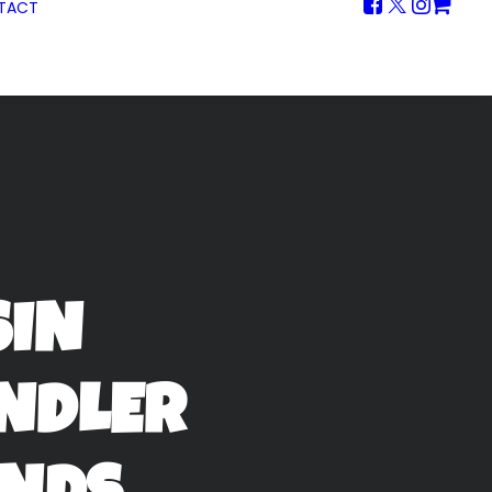
TACT
SIN
NDLER