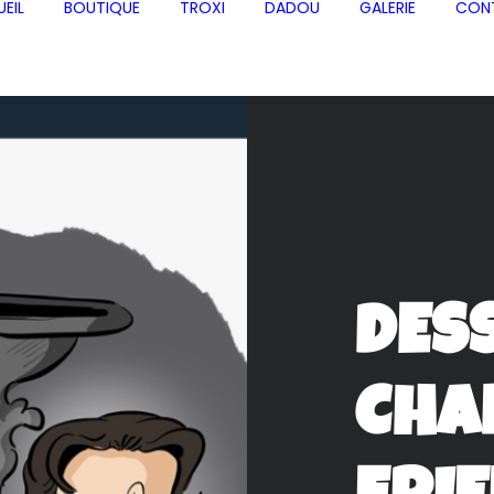
EIL
BOUTIQUE
TROXI
DADOU
GALERIE
CON
DES
CHA