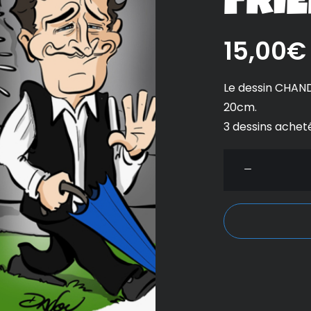
FRI
15,00
€
Le dessin CHAN
20cm.
3 dessins achet
quantité
de
DESSIN
CHANDLER
FRIENDS